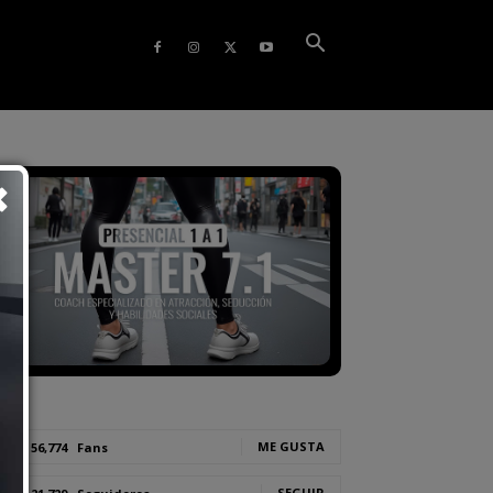
ME GUSTA
56,774
Fans
SEGUIR