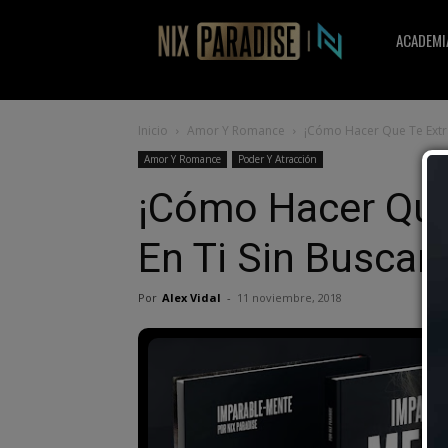
Nix
ACADEMI
Paradise
Inicio
Amor Y Romance
¡Cómo Hacer Que Te Extra
Amor Y Romance
Poder Y Atracción
¡Cómo Hacer Que
En Ti Sin Buscarl
Por
Alex Vidal
-
11 noviembre, 2018