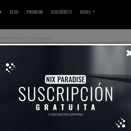
A
BLOG
PREMIUM
SUSCRÍBETE
REDES
ñe Y Piense En Ti Sin Buscarle!
 Te Extrañe Y Piense
e!
6925