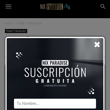
Inicio
Poder Y Atracción
Poder Y Atracción
¡Transforma tu ATRACTIVO
EN SEGUNDOS!
Por
Alex Vidal
-
8 octubre, 2023
2866