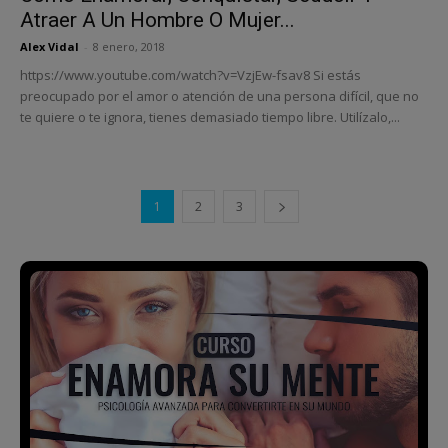
Atraer A Un Hombre O Mujer...
Alex Vidal
-
8 enero, 2018
https://www.youtube.com/watch?v=VzjEw-fsav8 Si estás
preocupado por el amor o atención de una persona difícil, que no
te quiere o te ignora, tienes demasiado tiempo libre. Utilízalo,...
1
2
3