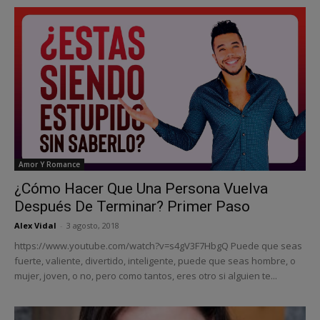
Amor Y Romance
¿Cómo Hacer Que Una Persona Vuelva
Después De Terminar? Primer Paso
Alex Vidal
-
3 agosto, 2018
https://www.youtube.com/watch?v=s4gV3F7HbgQ Puede que seas
fuerte, valiente, divertido, inteligente, puede que seas hombre, o
mujer, joven, o no, pero como tantos, eres otro si alguien te...