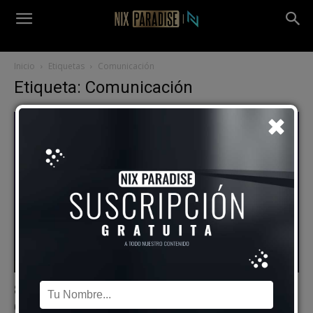
Inicio
Etiquetas
Comunicación
Etiqueta: Comunicación
Éxito Y Estilo De Vida
8 Hábitos Inocentes Que Te Alejan De La
Gente Valiosa