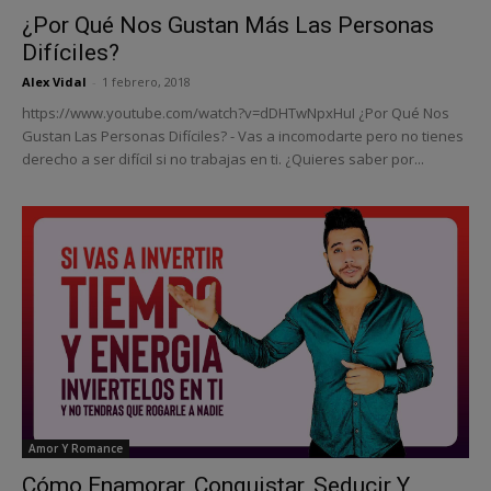
¿Por Qué Nos Gustan Más Las Personas
Difíciles?
Alex Vidal
-
1 febrero, 2018
https://www.youtube.com/watch?v=dDHTwNpxHuI ¿Por Qué Nos
Gustan Las Personas Difíciles? - Vas a incomodarte pero no tienes
derecho a ser difícil si no trabajas en ti. ¿Quieres saber por...
Amor Y Romance
Cómo Enamorar, Conquistar, Seducir Y