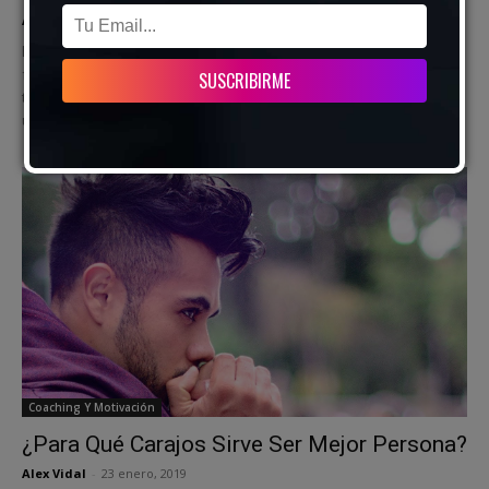
Alex Vidal
-
6 febrero, 2019
https://www.youtube.com/watch?v=YEh71aU6p54 Amigos, pareja,
familia, trabajo, profesión, metas, sueños, planes... Hay rasgos en
ti capaces de devastarlo todo. ¿Quieres devastación? No muevas
un solo dedo, no cambies,...
Coaching Y Motivación
¿Para Qué Carajos Sirve Ser Mejor Persona?
Alex Vidal
-
23 enero, 2019