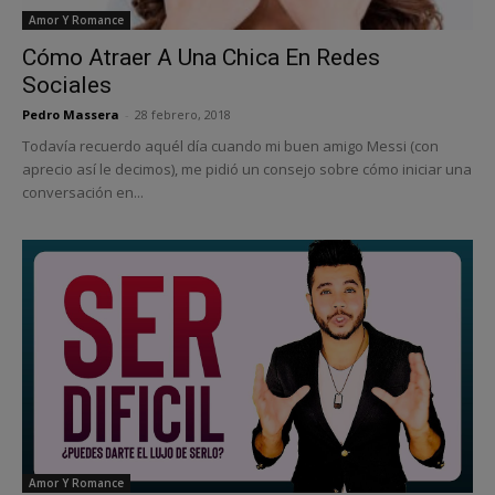
Amor Y Romance
Cómo Atraer A Una Chica En Redes
Sociales
Pedro Massera
-
28 febrero, 2018
Todavía recuerdo aquél día cuando mi buen amigo Messi (con
aprecio así le decimos), me pidió un consejo sobre cómo iniciar una
conversación en...
Amor Y Romance