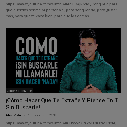
https://www.youtube.com/watch?v=eoTIDAJN6do ¿Por qué o para
qué querrías ser mejor persona?, ¿para ser querido, para gustar
más, para que te vaya bien, para que los demás...
Amor Y Romance
¡Cómo Hacer Que Te Extrañe Y Piense En Ti
Sin Buscarle!
Alex Vidal
-
11 noviembre, 2018
https://www.youtube.com/watch?v=CUVyyhKRGh4 Mírate: Triste,