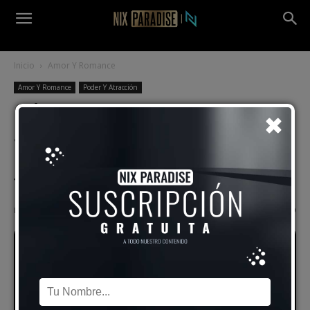
Inicio
Amor Y Romance
Amor Y Romance
Poder Y Atracción
Cómo Enamorar, Conquistar,
Seducir Y Atraer A Un
Hombre O Mujer Difícil Que
Te Ignora O No Te Quiere
Por
Alex Vidal
-
8 enero, 2018
5639