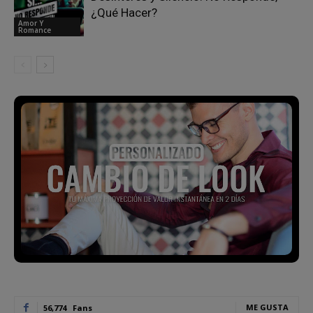
¿Qué Hacer?
Amor Y
Romance
ME GUSTA
56,774
Fans