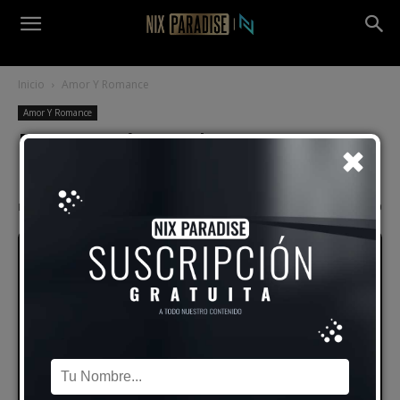
Inicio
Amor Y Romance
Amor Y Romance
Desinterés y Silencio: No
Responde, ¿Qué Hacer?
Por
Alex Vidal
-
30 julio, 2024
1280