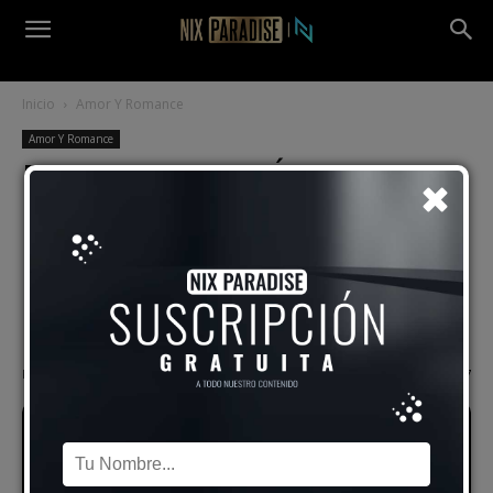
Inicio
Amor Y Romance
Amor Y Romance
ERRORES GRAVÍSIMOS que
Cometes en el AMOR y
Hacen que NADIE te Ame |
¡OYE! ¡DIVAGACIONES
Frecuentes!
Por
Alex Vidal
-
30 agosto, 2023
1807