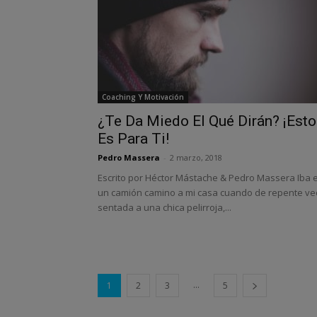
Coaching Y Motivación
¿Te Da Miedo El Qué Dirán? ¡Esto
Es Para Ti!
Pedro Massera
-
2 marzo, 2018
Escrito por Héctor Mástache & Pedro Massera Iba 
un camión camino a mi casa cuando de repente ve
sentada a una chica pelirroja,...
...
1
2
3
5