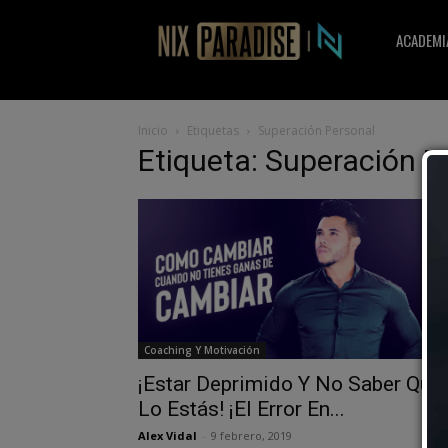
Nix
ACADEMI
Paradise
Inicio
Etiquetas
Superación Personal
Etiqueta: Superación P
Coaching Y Motivación
¡Estar Deprimido Y No Saber Que
Lo Estás! ¡El Error En...
Alex Vidal
-
9 febrero, 2019