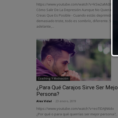
https://www.youtube.com/watch?v=kSw2aMcBBXU
Cómo Salir De La Depresión Aunque No Quieras Ni
Creas Que Es Posible - Cuando estás deprimido o
demasiado triste, todo es sombrío, diferente. Salir
adelante,...
Coaching Y Motivación
¿Para Qué Carajos Sirve Ser Mejo
Persona?
Alex Vidal
-
23 enero, 2019
https://www.youtube.com/watch?v=eoTIDAJN6do
¿Por qué o para qué querrías ser mejor persona?,