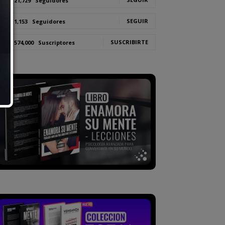
21,729
Seguidores
SEGUIR
1,153
Seguidores
SUSCRIBIRTE
574,000
Suscriptores