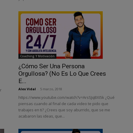
Coaching Y Motivación
¿Cómo Ser Una Persona
Orgullosa? (No Es Lo Que Crees
E...
Alex Vidal
-
5 marzo, 2018
r
https://www.youtube.com/watch?v=ArsSJqBXI5k ¿Qué
piensas cuando al final de cada video te pido que
trabajes en ti? ¿Crees que soy aburrido, que se me
acabaron las ideas, que...