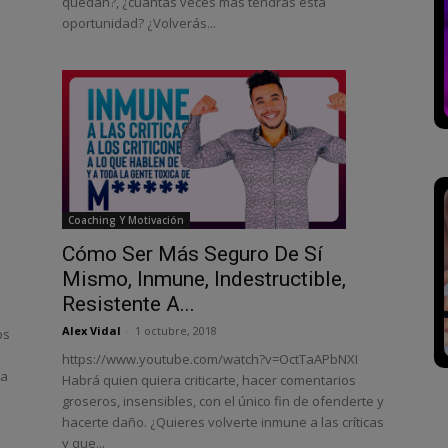
quedan?, ¿cuántas veces más tendrás esta
oportunidad? ¿Volverás...
Coaching Y Motivación
Cómo Ser Más Seguro De Sí
Mismo, Inmune, Indestructible,
Resistente A...
Alex Vidal
-
1 octubre, 2018
os
https://www.youtube.com/watch?v=OctTaAPbNXI
la
Habrá quien quiera criticarte, hacer comentarios
groseros, insensibles, con el único fin de ofenderte y
hacerte daño. ¿Quieres volverte inmune a las críticas
y que...