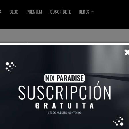
A
BLOG
PREMIUM
SUSCRÍBETE
REDES
ersonal
Coaching Y Motivación
Cómo Despedirte Y Superar La
Muerte Inesperada De Un Ser
Querido