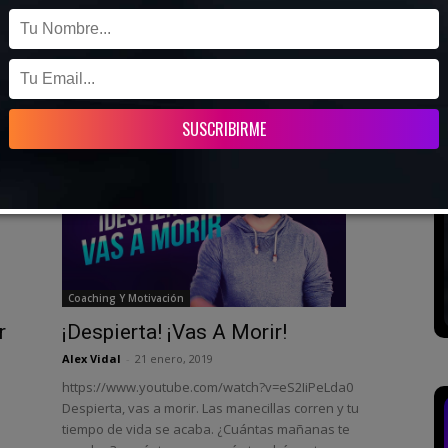
Alex Vidal
-
27 enero, 2019
https://www.youtube.com/watch?v=54fUW3-jTik Un
error que muchas personas cometemos al perder a
alguien es tratar de negar la pérdida, no afrontarla y
por lo tanto no despedirte,...
Coaching Y Motivación
r
¡Despierta! ¡Vas A Morir!
Alex Vidal
-
21 enero, 2019
https://www.youtube.com/watch?v=eS2IiPeLda0
Despierta, vas a morir. Las manecillas corren y tu
tiempo de vida se acaba. ¿Cuántas mañanas te