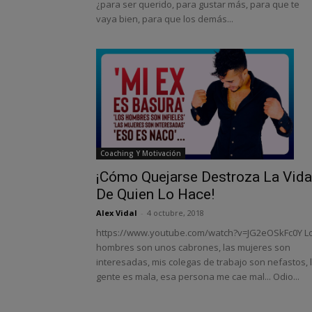
¿para ser querido, para gustar más, para que te
vaya bien, para que los demás...
Coaching Y Motivación
¡Cómo Quejarse Destroza La Vida
De Quien Lo Hace!
Alex Vidal
-
4 octubre, 2018
https://www.youtube.com/watch?v=JG2eOSkFc0Y L
hombres son unos cabrones, las mujeres son
interesadas, mis colegas de trabajo son nefastos, 
gente es mala, esa persona me cae mal... Odio...