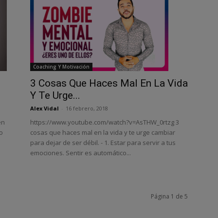
Coaching Y Motivación
3 Cosas Que Haces Mal En La Vida
Y Te Urge...
Alex Vidal
-
16 febrero, 2018
https://www.youtube.com/watch?v=AsTHW_0rtzg 3
en
cosas que haces mal en la vida y te urge cambiar
o
para dejar de ser débil. - 1. Estar para servir a tus
emociones. Sentir es automático...
Página 1 de 5