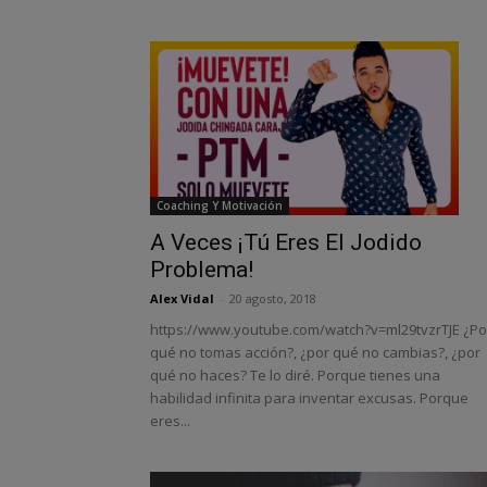
Coaching Y Motivación
A Veces ¡Tú Eres El Jodido
Problema!
Alex Vidal
-
20 agosto, 2018
https://www.youtube.com/watch?v=ml29tvzrTJE ¿Po
qué no tomas acción?, ¿por qué no cambias?, ¿por
qué no haces? Te lo diré. Porque tienes una
habilidad infinita para inventar excusas. Porque
eres...