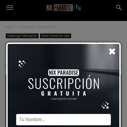
Inicio
Coaching Y Motivación
Coaching Y Motivación
Éxito Y Estilo De Vida
A Veces ¡Tú Eres El Jodido
Problema!
Por
Alex Vidal
-
20 agosto, 2018
5229