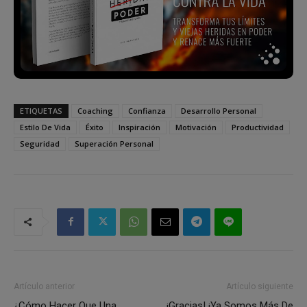
ETIQUETAS
Coaching
Confianza
Desarrollo Personal
Estilo De Vida
Éxito
Inspiración
Motivación
Productividad
Seguridad
Superación Personal
Artículo anterior
Artículo siguiente
¿Cómo Hacer Que Una
¡Gracias! ¡Ya Somos Más De