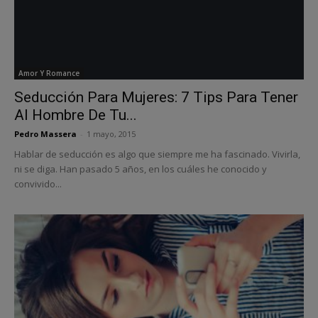
Amor Y Romance
Seducción Para Mujeres: 7 Tips Para Tener
Al Hombre De Tu...
Pedro Massera
-
1 mayo, 2015
Hablar de seducción es algo que siempre me ha fascinado. Vivirla,
ni se diga. Han pasado 5 años, en los cuáles he conocido y
convivido...