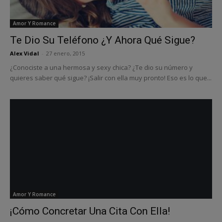
Amor Y Romance
Te Dio Su Teléfono ¿Y Ahora Qué Sigue?
Alex Vidal
-
27 enero, 2015
¿Conociste a una hermosa y sexy chica? ¿Te dio su número y
quieres saber qué sigue? ¡Salir con ella muy pronto! Eso es lo que...
Amor Y Romance
¡Cómo Concretar Una Cita Con Ella!