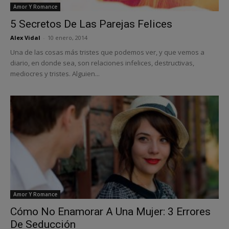
Amor Y Romance
5 Secretos De Las Parejas Felices
Alex Vidal
-
10 enero, 2014
Una de las cosas más tristes que podemos ver, y que vemos a
diario, en donde sea, son relaciones infelices, destructivas,
mediocres y tristes. Alguien...
Amor Y Romance
Cómo No Enamorar A Una Mujer: 3 Errores
De Seducción