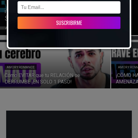
AMOR Y ROMANCE
¡Cómo SALIR de la FRIENDZONE para
Siempre!
Alex Vidal
-
16 noviembre, 2024
AMOR Y ROMANCE
AMOR Y ROM
Cómo EVITAR que tu RELACIÓN se
¡CÓMO HA
DERRUMBE ¡EN SOLO 1 PASO!
AMENAZA,