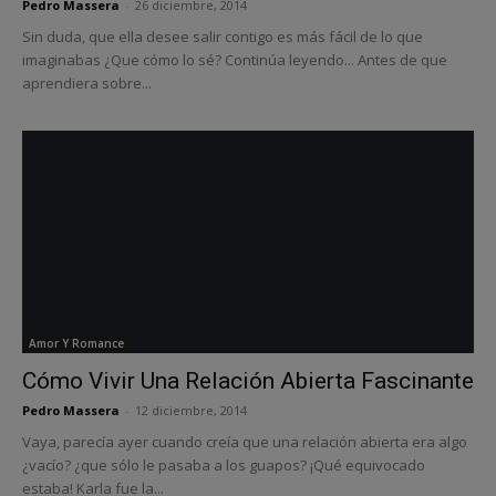
Pedro Massera
-
26 diciembre, 2014
Sin duda, que ella desee salir contigo es más fácil de lo que
imaginabas ¿Que cómo lo sé? Continúa leyendo... Antes de que
aprendiera sobre...
Amor Y Romance
Cómo Vivir Una Relación Abierta Fascinante
Pedro Massera
-
12 diciembre, 2014
Vaya, parecía ayer cuando creía que una relación abierta era algo
¿vacío? ¿que sólo le pasaba a los guapos? ¡Qué equivocado
estaba! Karla fue la...