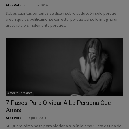
Alex Vidal
-
3 enero, 2014
Sabes cuántas tonterías se dicen sobre seducción sólo porque
creen que es políticamente correcto, porque así se lo imagina un
articulista o simplemente porque...
Amor Y Romance
7 Pasos Para Olvidar A La Persona Que
Amas
Alex Vidal
-
13 julio, 2011
Si... ¿Pero cómo hago para olvidarla si aún la amo?. Esta es una de