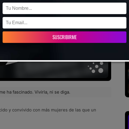
 ha fascinado. Vivirla, ni se diga.
cido y convivido con más mujeres de las que un