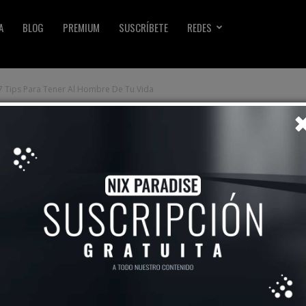
A
BLOG
PREMIUM
SUSCRÍBETE
REDES
7 Tips Para Tener Al Hombre De Tu Vida
ujeres: 7 Tips Para
 De Tu Vida
2304