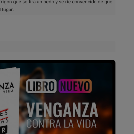
rigón que se tira un pedo y se ríe convencido de que
 lugar.