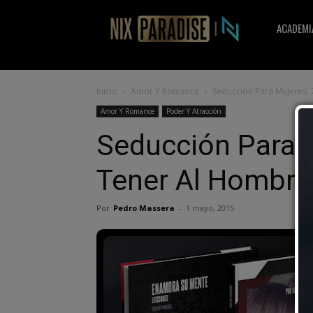
Nix
ACADEMI
Paradise
Inicio
Amor Y Romance
Seducción Para Mujeres: 
Amor Y Romance
Poder Y Atracción
Seducción Para M
Tener Al Hombre
Por
Pedro Massera
-
1 mayo, 2015