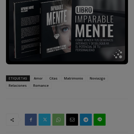
ETIQUETAS
Amor
Citas
Matrimonio
Noviazgo
Relaciones
Romance