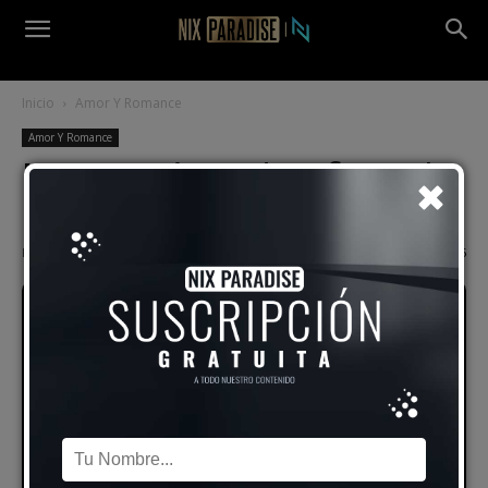
Inicio
Amor Y Romance
Amor Y Romance
Mujer: ¿Cómo Identificar Al
Hombre De Tus Sueños?
Por
Pedro Massera
-
20 febrero, 2016
2595