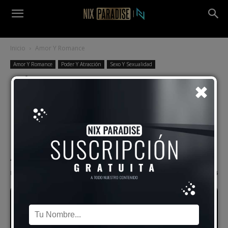
Inicio
Amor Y Romance
Amor Y Romance
Poder Y Atracción
Sexo Y Sexualidad
Cómo Enamorar Y
Conquistar A Alguien – 7
Ultra Poderosas Claves
Infalibles De Seducción Y
Atracción
Por
Alex Vidal
-
13 febrero, 2017
3184