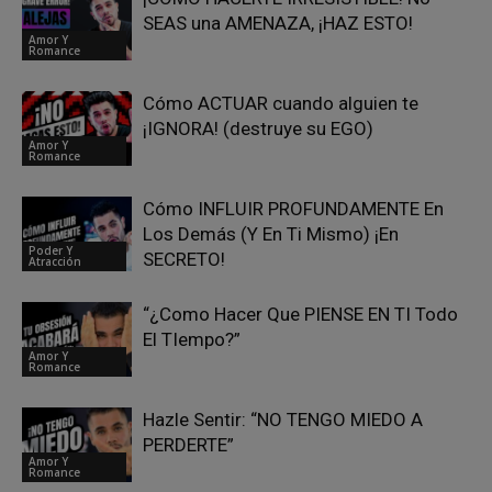
SEAS una AMENAZA, ¡HAZ ESTO!
Amor Y
Romance
Cómo ACTUAR cuando alguien te
¡IGNORA! (destruye su EGO)
Amor Y
Romance
Cómo INFLUIR PROFUNDAMENTE En
Los Demás (Y En Ti Mismo) ¡En
Poder Y
SECRETO!
Atracción
“¿Como Hacer Que PIENSE EN TI Todo
El TIempo?”
Amor Y
Romance
Hazle Sentir: “NO TENGO MIEDO A
PERDERTE”
Amor Y
Romance